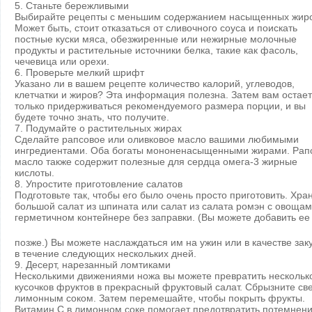
5. Станьте бережливыми
Выбирайте рецепты с меньшим содержанием насыщенных жиро
Может быть, стоит отказаться от сливочного соуса и поискать
постные куски мяса, обезжиренные или нежирные молочные
продукты и растительные источники белка, такие как фасоль,
чечевица или орехи.
6. Проверьте мелкий шрифт
Указано ли в вашем рецепте количество калорий, углеводов,
клетчатки и жиров? Эта информация полезна. Затем вам остае
только придерживаться рекомендуемого размера порции, и вы
будете точно знать, что получите.
7. Подумайте о растительных жирах
Сделайте рапсовое или оливковое масло вашими любимыми
ингредиентами. Оба богаты мононенасыщенными жирами. Рап
масло также содержит полезные для сердца омега-3 жирные
кислоты.
8. Упростите приготовление салатов
Подготовьте так, чтобы его было очень просто приготовить. Хра
большой салат из шпината или салат из салата ромэн с овощам
герметичном контейнере без заправки. (Вы можете добавить ее
позже.) Вы можете наслаждаться им на ужин или в качестве зак
в течение следующих нескольких дней.
9. Десерт, нарезанный ломтиками
Несколькими движениями ножа вы можете превратить нескольк
кусочков фруктов в прекрасный фруктовый салат. Сбрызните св
лимонным соком. Затем перемешайте, чтобы покрыть фрукты.
Витамин С в лимонном соке помогает предотвратить потемнени