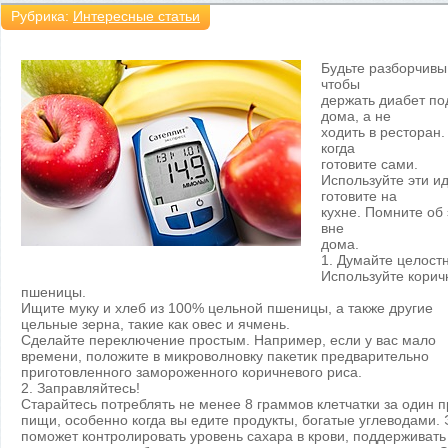
Рубрика:
Интересные статьи
Будьте разборчивы
чтобы
держать диабет по
дома, а не
ходить в ресторан.
когда
готовите сами.
Используйте эти ид
готовите на
кухне. Помните об э
вне
дома.
1. Думайте целост
Используйте корич
пшеницы.
Ищите муку и хлеб из 100% цельной пшеницы, а также другие
цельные зерна, такие как овес и ячмень.
Сделайте переключение простым. Например, если у вас мало
времени, положите в микроволновку пакетик предварительно
приготовленного замороженного коричневого риса.
2. Заправляйтесь!
Старайтесь потреблять не менее 8 граммов клетчатки за один 
пищи, особенно когда вы едите продукты, богатые углеводами. 
поможет контролировать уровень сахара в крови, поддерживать