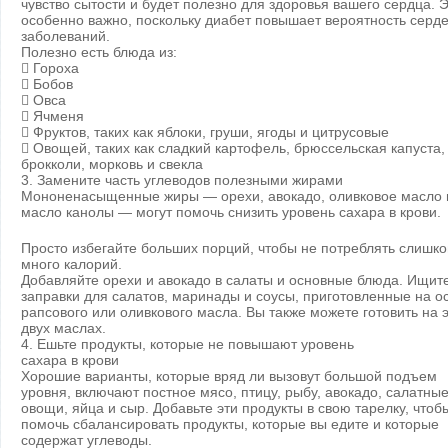
чувство сытости и будет полезно для здоровья вашего сердца. 
особенно важно, поскольку диабет повышает вероятность серд
заболеваний.
Полезно есть блюда из:
 Гороха
 Бобов
 Овса
 Ячменя
 Фруктов, таких как яблоки, груши, ягоды и цитрусовые
 Овощей, таких как сладкий картофель, брюссельская капуста,
брокколи, морковь и свекла
3. Замените часть углеводов полезными жирами
Мононенасыщенные жиры — орехи, авокадо, оливковое масло 
масло канолы — могут помочь снизить уровень сахара в крови.
Просто избегайте больших порций, чтобы не потреблять слишк
много калорий.
Добавляйте орехи и авокадо в салаты и основные блюда. Ищит
заправки для салатов, маринады и соусы, приготовленные на о
рапсового или оливкового масла. Вы также можете готовить на 
двух маслах.
4. Ешьте продукты, которые не повышают уровень
сахара в крови
Хорошие варианты, которые вряд ли вызовут большой подъем
уровня, включают постное мясо, птицу, рыбу, авокадо, салатны
овощи, яйца и сыр. Добавьте эти продукты в свою тарелку, чтоб
помочь сбалансировать продукты, которые вы едите и которые
содержат углеводы.