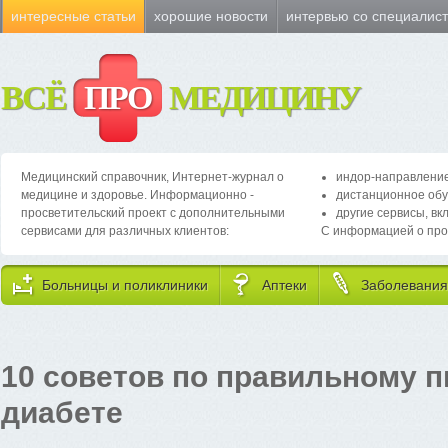
интересные статьи
хорошие новости
интервью со специалис
ВСЁ
ПРО
МЕДИЦИНУ
Медицинский справочник, Интернет-журнал о
индор-направление
медицине и здоровье. Информационно -
дистанционное обу
просветительский проект с дополнительными
другие сервисы, вк
сервисами для различных клиентов:
С информацией о про
Больницы и поликлиники
Аптеки
Заболевания
10 советов по правильному 
диабете