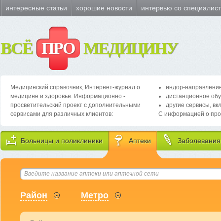
интересные статьи
хорошие новости
интервью со специалис
ВСЁ
ПРО
МЕДИЦИНУ
Медицинский справочник, Интернет-журнал о
индор-направление
медицине и здоровье. Информационно -
дистанционное обу
просветительский проект с дополнительными
другие сервисы, вк
сервисами для различных клиентов:
С информацией о про
Больницы и поликлиники
Аптеки
Заболевания
Район
Метро