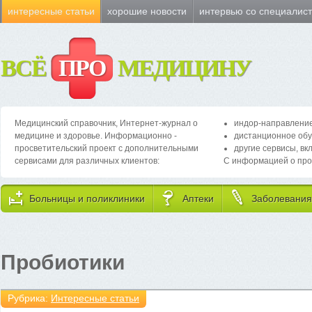
интересные статьи
хорошие новости
интервью со специалис
ВСЁ
ПРО
МЕДИЦИНУ
Медицинский справочник, Интернет-журнал о
индор-направление
медицине и здоровье. Информационно -
дистанционное обу
просветительский проект с дополнительными
другие сервисы, вк
сервисами для различных клиентов:
С информацией о про
Больницы и поликлиники
Аптеки
Заболевания
Пробиотики
Рубрика:
Интересные статьи