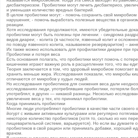
называется микробиомом. Когда эта смесь выходит из равновес
дисбактериозом. Пробиотики могут лечить дисбактериоз, увели
и уменьшая количество вредных бактерий.
В целом пробиотики могут: - помочь сохранить свой микробиом 
нарушения; - помочь выработать полезные вещества в организм
реакции.
Хотя исследования продолжаются, имеются убедительные доказ
пробиотики могут быть полезны при лечении: - синдрома раздр
видов диареи; - колита (в частности, язвенный колит и осложн
по поводу язвенного колита, называемое резервуаритом) – акне;
Их также можно использовать для профилактики диареи при пр
Пробиотики и потеря веса
Есть основания полагать, что пробиотики могут помочь с потер
кишечнике играют важную роль в расщеплении того, что вы еди
Теория заключается в том, что здоровый микробиом помогает в
хранить меньше жира. Исследования показали, что микробы ки
отличаются от микробов у худых людей.
Но исследования пробиотиков для снижения веса дали неодноз
исследованиях люди, употреблявшие пробиотики, потеряли больш
употреблял; в других — никакой разницы. Несколько исследов
увеличение веса у тех, кто принимал пробиотики.
Когда принимать пробиотики
Многие люди употребляют пробиотики в качестве части своего 
йогурт с живыми активными культурами или регулярно потягива
некоторое количество пробиотиков (хотя то, сколько из них пе
пищеварительной системе, варьируется). Но если вы думаете о
пробиотиков в свой рацион или принимать добавки, хорошей ид
врачом.