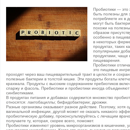
Пробиотики — это 
быть полезны для 
потребляете их в 
могут быть бактер
похожи на полезны
образом присутств
особенно в пищева
в некоторых ферм
продуктах, таких к
популярными доба
продуктами, чаще 
пищеварения.
Пробиотики отлича
это пищевые ингре
проходят через ваш пищеварительный тракт в целости и сохра
полезные бактерии в толстой кишке. Эти продукты богаты клет
крахмала. Продукты с высоким содержанием пребиотиков включ
спаржу и фасоль. Пребиотики и пробиотики иногда объединяют
синбиотиками.
В продуктах питания и добавках содержится множество пробиот
относятся: лактобациллы; бифидобактерии; дрожжи.
Разные организмы оказывают разное действие. Поэтому, хотя 
вагинальной инфекции, другой может не оказать никакого эффе
пробиотическую добавку, проконсультируйтесь с лечащим врачо
получаете ту, которая, скорее всего, поможет.
Пробиотики изменяют уровень микроорганизмов в кишечнике, 