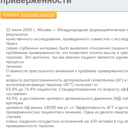
приверженности
Рубрика:
Хорошие новости
22 июня 2026 г., Москва — Международная фармацевтическая 
результатах
качественного исследования, проведенного совместно с иссле
Через
серию глубинных интервью было выявлено отношение пациентов
проблемам приверженности, что позволяет понять мысли и чув
терапию. Это критично, так как именно пациент является одним
процесса
лечения.
О важности пристального внимания к проблеме приверженност
по
возрасту распространенность артериальной гипертензии (АГ) в 
антигипертензивную терапию (АГТ) получают от
63,4% до 74,4% пациентов. Стандартизованная по возрасту эфф
составляет
44,0%, а достижение целевого артериального давления (АД) на
критерии
целевого АД менее 140/90 мм рт. ст. Эффективность АГТ и дос
приверженностью пациентов к лечению. Одна из десяти смертей
случаев
новых сердечно-сосудистых осложнений на 100 человек в год я
приверженности терапии.