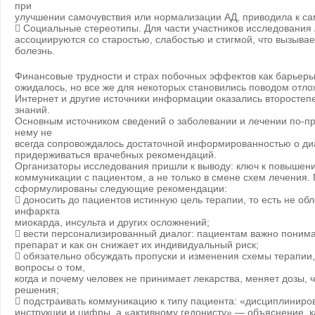
при
улучшении самочувствия или нормализации АД, приводила к с
 Социальные стереотипы. Для части участников исследования
ассоциируются со старостью, слабостью и стигмой, что вызыва
болезнь.
Финансовые трудности и страх побочных эффектов как барьеры
ожидалось, но все же для некоторых становились поводом отло
Интернет и другие источники информации оказались второсте
знаний.
Основным источником сведений о заболевании и лечении по-пр
нему не
всегда сопровождалось достаточной информированностью о ди
придерживаться врачебных рекомендаций.
Организаторы исследования пришли к выводу: ключ к повышен
коммуникации с пациентом, а не только в смене схем лечения.
сформулированы следующие рекомендации:
 доносить до пациентов истинную цель терапии, то есть не об
инфаркта
миокарда, инсульта и других осложнений;
 вести персонализированный диалог: пациентам важно понима
препарат и как он снижает их индивидуальный риск;
 обязательно обсуждать пропуски и изменения схемы терапии
вопросы о том,
когда и почему человек не принимает лекарства, меняет дозы, 
решения;
 подстраивать коммуникацию к типу пациента: «дисциплинир
инструкции и цифры, а «активному гедонисту» — объяснение, к