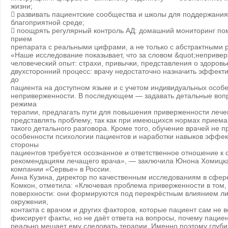
жизни;
 развивать пациентские сообщества и школы для поддержания
благоприятной среде;
 поощрять регулярный контроль АД: домашний мониторинг по
прием
препарата с реальными цифрами, а не только с абстрактными 
«Наше исследование показывает, что за словом &quot;неприве
человеческий опыт: страхи, привычки, представления о здоровь
двухсторонний процесс: врачу недостаточно назначить эффек
до
пациента на доступном языке и с учетом индивидуальных особ
неприверженности. В последующем — задавать детальные воп
режима
терапии, предлагать пути для повышения приверженности лече
представлять проблему, так как при имеющихся нормах приема 
такого детального разговора. Кроме того, обучение врачей не п
особенности психологии пациентов и наработки навыков эффек
стороны
пациентов требуется осознанное и ответственное отношение к
рекомендациям лечащего врача», — заключила Юнона Хомицкая
компании «Сервье» в России.
Анна Кузина, директор по качественным исследованиям в сфер
Комкон, отметила: «Ключевая проблема приверженности в том, 
поверхности: они формируются под перекрёстным влиянием ли
окружения,
контакта с врачом и других факторов, которые пациент сам не в
фиксирует факты, но не даёт ответа на вопросы, почему пациент
реально мешает ему следовать терапии. Именно поэтому глуб