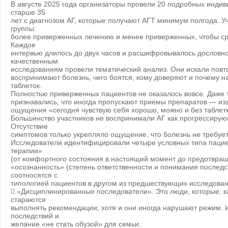
В августе 2025 года организаторы провели 20 подробных инди
старше 35
лет с диагнозом АГ, которые получают АГТ минимум полгода. У
группы:
более приверженных лечению и менее приверженных, чтобы сра
Каждое
интервью длилось до двух часов и расшифровывалось дословно
качественным
исследованиям провели тематический анализ. Они искали пов
воспринимают болезнь, чего боятся, кому доверяют и почему 
таблеток.
Полностью приверженных пациентов не оказалось вовсе. Даже т
признавались, что иногда пропускают приемы препаратов — изза
ощущения «сегодня чувствую себя хорошо, можно и без таблет
Большинство участников не воспринимали АГ как прогрессирую
Отсутствие
симптомов только укрепляло ощущение, что болезнь не требуе
Исследователи идентифицировали четыре условных типа пацие
терапии»
(от комфортного состояния в настоящий момент до предотвра
«осознанность» (степень ответственности и понимания последст
соотносятся c
типологией пациентов в другом из предшествующих исследован
 «Дисциплинированные последователи». Это люди, которые, ка
стараются
выполнять рекомендации, хотя и они иногда нарушают режим. 
последствий и
желание «не стать обузой» для семьи.