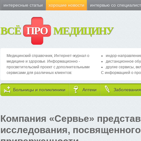
интересные статьи
хорошие новости
интервью со специалис
ВСЁ
ПРО
МЕДИЦИНУ
Медицинский справочник, Интернет-журнал о
индор-направление
медицине и здоровье. Информационно -
дистанционное обу
просветительский проект с дополнительными
другие сервисы, вк
сервисами для различных клиентов:
С информацией о про
Больницы и поликлиники
Аптеки
Заболевания
Компания «Сервье» представ
исследования, посвященного