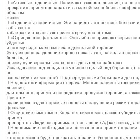
 «Активные гедонисты». Понимают важность лечения, но не гот
прекратить прием препарата изза малейших побочных эффекто
образом
жизни.
 «Гедонисты-пофигисты». Эти пациенты относятся к болезни и
забывают о
таблетках и откладывают визит к врачу «на потом».
 «Отрицающие фаталисты». Они либо не признают серьезность 
уйдешь»,
и потому видят мало смысла в длительной терапии.
Это условное разделение хорошо показывает, насколько пораз
болезнь, и
почему «универсальные» советы здесь плохо работают.
Исследование подтвердило и уточнило целый ряд барьеров, о к
не
всегда видят их масштаб. Подтвержденными барьерами для по
 Недостаток информации от врача. Многие пациенты говорили,
лечения,
длительность приема и последствия пропусков терапии, а такж
При этом
врачи редко задают прямые вопросы о нарушении режима тера
фразами.
 Отсутствие симптомов. Когда нет симптомов, сложно убедить
приема
препаратов. Люди воспринимают повышение АД как эпизод, а не
 Непонимание необходимости пожизненного приема терапии. 
после
которого можно будет прекратить терапию. Уверенность, что л