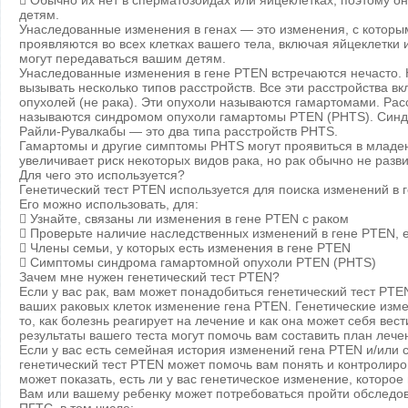
 Обычно их нет в сперматозоидах или яйцеклетках, поэтому он
детям.
Унаследованные изменения в генах — это изменения, с которы
проявляются во всех клетках вашего тела, включая яйцеклетки и
могут передаваться вашим детям.
Унаследованные изменения в гене PTEN встречаются нечасто. Н
вызывать несколько типов расстройств. Все эти расстройства в
опухолей (не рака). Эти опухоли называются гамартомами. Рас
называются синдромом опухоли гамартомы PTEN (PHTS). Синд
Райли-Рувалкабы — это два типа расстройств PHTS.
Гамартомы и другие симптомы PHTS могут проявиться в младе
увеличивает риск некоторых видов рака, но рак обычно не разви
Для чего это используется?
Генетический тест PTEN используется для поиска изменений в г
Его можно использовать, для:
 Узнайте, связаны ли изменения в гене PTEN с раком
 Проверьте наличие наследственных изменений в гене PTEN, ес
 Члены семьи, у которых есть изменения в гене PTEN
 Симптомы синдрома гамартомной опухоли PTEN (PHTS)
Зачем мне нужен генетический тест PTEN?
Если у вас рак, вам может понадобиться генетический тест PTEN
ваших раковых клеток изменение гена PTEN. Генетические изме
то, как болезнь реагирует на лечение и как она может себя вес
результаты вашего теста могут помочь вам составить план лече
Если у вас есть семейная история изменений гена PTEN и/или
генетический тест PTEN может помочь вам понять и контролиров
может показать, есть ли у вас генетическое изменение, которо
Вам или вашему ребенку может потребоваться пройти обследов