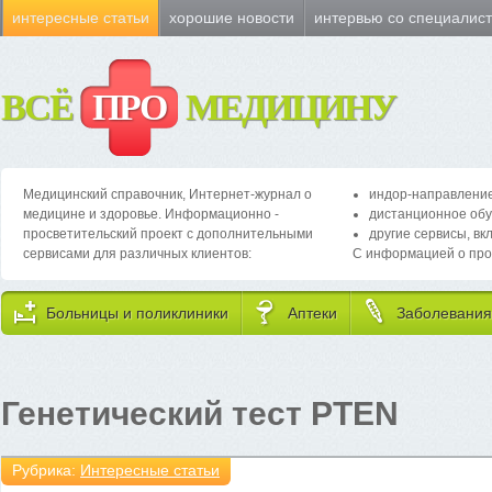
интересные статьи
хорошие новости
интервью со специалис
ВСЁ
ПРО
МЕДИЦИНУ
Медицинский справочник, Интернет-журнал о
индор-направление
медицине и здоровье. Информационно -
дистанционное обу
просветительский проект с дополнительными
другие сервисы, вк
сервисами для различных клиентов:
С информацией о про
Больницы и поликлиники
Аптеки
Заболевания
Генетический тест PTEN
Рубрика:
Интересные статьи