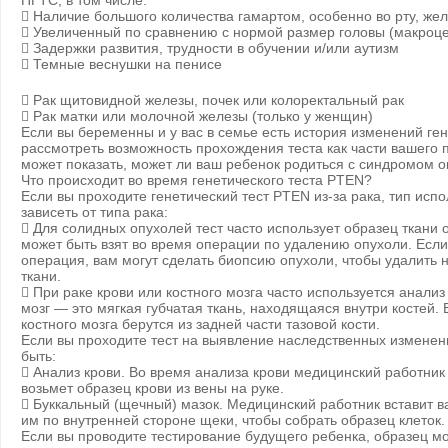
ПГТС, в том числе:
 Наличие большого количества гамартом, особенно во рту, жел
 Увеличенный по сравнению с нормой размер головы (макроц
 Задержки развития, трудности в обучении и/или аутизм
 Темные веснушки на пенисе
 Рак щитовидной железы, почек или колоректальный рак
 Рак матки или молочной железы (только у женщин)
Если вы беременны и у вас в семье есть история изменений ге
рассмотреть возможность прохождения теста как части вашего 
может показать, может ли ваш ребенок родиться с синдромом 
Что происходит во время генетического теста PTEN?
Если вы проходите генетический тест PTEN из-за рака, тип исп
зависеть от типа рака:
 Для солидных опухолей тест часто использует образец ткани 
может быть взят во время операции по удалению опухоли. Если
операция, вам могут сделать биопсию опухоли, чтобы удалить 
ткани.
 При раке крови или костного мозга часто используется анализ
мозг — это мягкая губчатая ткань, находящаяся внутри костей.
костного мозга берутся из задней части тазовой кости.
Если вы проходите тест на выявление наследственных изменений
быть:
 Анализ крови. Во время анализа крови медицинский работни
возьмет образец крови из вены на руке.
 Буккальный (щечный) мазок. Медицинский работник вставит в
им по внутренней стороне щеки, чтобы собрать образец клеток.
Если вы проводите тестирование будущего ребенка, образец мо