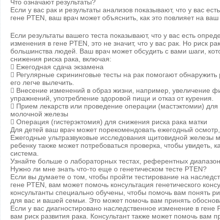
Что означают результаты?
Если у вас рак и результаты анализов показывают, что у вас ес
гене PTEN, ваш врач может объяснить, как это повлияет на ваш
Если результаты вашего теста показывают, что у вас есть опр
изменения в гене PTEN, это не значит, что у вас рак. Но риск ра
большинства людей. Ваш врач может обсудить с вами шаги, ко
снижения риска рака, включая:
 Ежегодная сдача экзамена
 Регулярные скрининговые тесты на рак помогают обнаружить р
его легче вылечить.
 Внесение изменений в образ жизни, например, увеличение ф
упражнений, употребление здоровой пищи и отказ от курения.
 Прием лекарств или проведение операции (мастэктомии) для
молочной железы
 Операция (гистерэктомия) для снижения риска рака матки
Для детей ваш врач может порекомендовать ежегодный осмотр
Ежегодные ультразвуковые исследования щитовидной железы мо
ребенку также может потребоваться проверка, чтобы увидеть, ка
система.
Узнайте больше о лабораторных тестах, референтных диапазон
Нужно ли мне знать что-то еще о генетическом тесте PTEN?
Если вы думаете о том, чтобы пройти тестирование на наслед
гене PTEN, вам может помочь консультация генетического консу
консультанты специально обучены, чтобы помочь вам понять р
для вас и вашей семьи. Это может помочь вам принять обосно
Если у вас диагностировано наследственное изменение в гене 
вам риск развития рака. Консультант также может помочь вам 