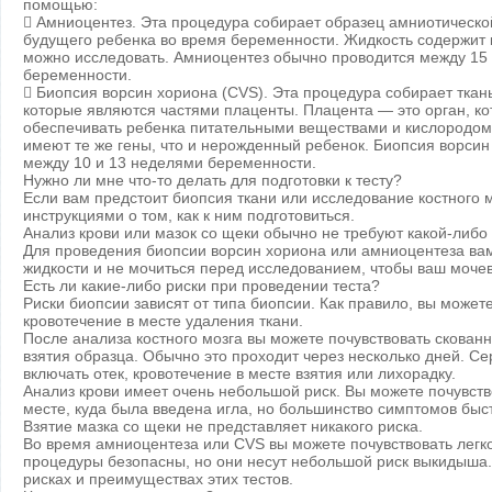
помощью:
 Амниоцентез. Эта процедура собирает образец амниотической
будущего ребенка во время беременности. Жидкость содержит 
можно исследовать. Амниоцентез обычно проводится между 15
беременности.
 Биопсия ворсин хориона (CVS). Эта процедура собирает ткань
которые являются частями плаценты. Плацента — это орган, кот
обеспечивать ребенка питательными веществами и кислородом
имеют те же гены, что и нерожденный ребенок. Биопсия ворси
между 10 и 13 неделями беременности.
Нужно ли мне что-то делать для подготовки к тесту?
Если вам предстоит биопсия ткани или исследование костного мо
инструкциями о том, как к ним подготовиться.
Анализ крови или мазок со щеки обычно не требуют какой-либо 
Для проведения биопсии ворсин хориона или амниоцентеза вам
жидкости и не мочиться перед исследованием, чтобы ваш моче
Есть ли какие-либо риски при проведении теста?
Риски биопсии зависят от типа биопсии. Как правило, вы може
кровотечение в месте удаления ткани.
После анализа костного мозга вы можете почувствовать скованн
взятия образца. Обычно это проходит через несколько дней. Се
включать отек, кровотечение в месте взятия или лихорадку.
Анализ крови имеет очень небольшой риск. Вы можете почувство
месте, куда была введена игла, но большинство симптомов быс
Взятие мазка со щеки не представляет никакого риска.
Во время амниоцентеза или CVS вы можете почувствовать легк
процедуры безопасны, но они несут небольшой риск выкидыша.
рисках и преимуществах этих тестов.