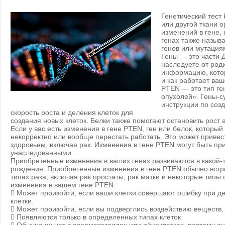
Генетический тест
или другой ткани 
изменений в гене,
генах также назыв
генов или мутация
Гены — это части 
наследуете от род
информацию, котор
и как работает ваш
PTEN — это тип ге
опухолей». Гены-с
инструкции по соз
скорость роста и деления клеток для
создания новых клеток. Белки также помогают остановить рост 
Если у вас есть изменения в гене PTEN, ген или белок, который
некорректно или вообще перестать работать. Это может приве
здоровьем, включая рак. Изменения в гене PTEN могут быть п
унаследованными.
Приобретенные изменения в ваших генах развиваются в какой-
рождения. Приобретенные изменения в гене PTEN обычно встр
типах рака, включая рак простаты, рак матки и некоторые типы
изменения в вашем гене PTEN:
 Может произойти, если ваши клетки совершают ошибку при де
клетки.
 Может произойти, если вы подверглись воздействию веществ
 Появляются только в определенных типах клеток