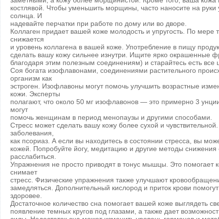
заметными, а кожу более морщинистой. Кроме того, ваша кожа
костлявой. Чтобы уменьшить морщины, часто наносите на руки
солнца. И
надевайте перчатки при работе по дому или во дворе.
Коллаген придает вашей коже молодость и упругость. По мере то
снижается
и уровень коллагена в вашей коже. Употребление в пищу проду
сделать вашу кожу сильнее изнутри. Ищите ярко окрашенные ф
благодаря этим полезным соединениям) и старайтесь есть все ц
Соя богата изофлавонами, соединениями растительного проис
организм как
эстроген. Изофлавоны могут помочь улучшить возрастные измен
кожи. Эксперты
полагают, что около 50 мг изофлавонов — это примерно 3 унци
могут
помочь женщинам в период менопаузы и другими способами.
Стресс может сделать вашу кожу более сухой и чувствительной.
заболевания,
как псориаз. А если вы находитесь в состоянии стресса, вы мож
кожей. Попробуйте йогу, медитацию и другие методы снижения 
расслабиться.
Упражнения не просто приводят в тонус мышцы. Это помогает к
снимает
стресс. Физические упражнения также улучшают кровообращени
замедляться. Дополнительный кислород и приток крови помогут
здоровее.
Достаточное количество сна помогает вашей коже выглядеть св
появление темных кругов под глазами, а также дает возможност