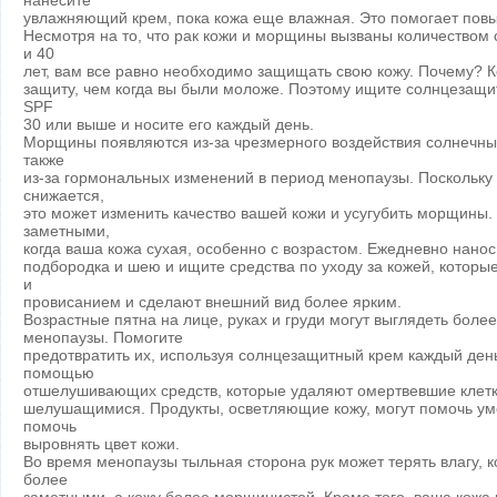
нанесите
увлажняющий крем, пока кожа еще влажная. Это помогает повы
Несмотря на то, что рак кожи и морщины вызваны количеством с
и 40
лет, вам все равно необходимо защищать свою кожу. Почему? 
защиту, чем когда вы были моложе. Поэтому ищите солнцезащи
SPF
30 или выше и носите его каждый день.
Морщины появляются из-за чрезмерного воздействия солнечных
также
из-за гормональных изменений в период менопаузы. Поскольку 
снижается,
это может изменить качество вашей кожи и усугубить морщины
заметными,
когда ваша кожа сухая, особенно с возрастом. Ежедневно нан
подбородка и шею и ищите средства по уходу за кожей, которы
и
провисанием и сделают внешний вид более ярким.
Возрастные пятна на лице, руках и груди могут выглядеть боле
менопаузы. Помогите
предотвратить их, используя солнцезащитный крем каждый день
помощью
отшелушивающих средств, которые удаляют омертвевшие клетки
шелушащимися. Продукты, осветляющие кожу, могут помочь уме
помочь
выровнять цвет кожи.
Во время менопаузы тыльная сторона рук может терять влагу, к
более