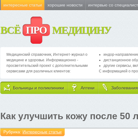
интересные статьи
хорошие новости
интервью со специалис
ВСЁ
ПРО
МЕДИЦИНУ
Медицинский справочник, Интернет-журнал о
индор-направление
медицине и здоровье. Информационно -
дистанционное обу
просветительский проект с дополнительными
другие сервисы, вк
сервисами для различных клиентов:
С информацией о про
Больницы и поликлиники
Аптеки
Заболевания
Как улучшить кожу после 50 
Рубрика:
Интересные статьи