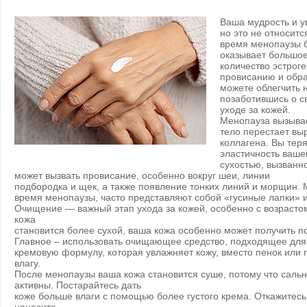
Ваша мудрость и ув
но это не относитс
время менопаузы б
оказывает большое
количество эстрог
провисанию и обра
можете облегчить 
позаботившись о с
уходе за кожей.
Менопауза вызыва
тело перестает вы
коллагена. Вы тер
эластичность вашей
сухостью, вызван
может вызвать провисание, особенно вокруг шеи, линии
подбородка и щек, а также появление тонких линий и морщин
время менопаузы, часто представляют собой «гусиные лапки» 
Очищение — важный этап ухода за кожей, особенно с возрастом
кожа
становится более сухой, ваша кожа особенно может получить п
Главное – использовать очищающее средство, подходящее для
кремовую формулу, которая увлажняет кожу, вместо пенок или 
влагу.
После менопаузы ваша кожа становится суше, потому что сальн
активны. Постарайтесь дать
коже больше влаги с помощью более густого крема. Откажитесь